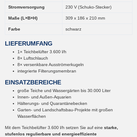
Stromversorgung
230 V (Schuko-Stecker)
Maße (L×B×H)
309 x 186 x 210 mm
Farbe
schwarz
LIEFERUMFANG
1× Teichbelüfter 3.600 l/h
8× Luftschlauch
8× versenkbare Ausströmerkugeln
integrierte Filterungsmembran
EINSATZBEREICHE
große Teiche und Wassergärten bis 30.000 Liter
Innen- und Außen-Aquarien
Hälterungs- und Quarantänebecken
Garten- und Landschaftsbau-Projekte mit großen
Wasserflächen
Mit dem Teichbelüfter 3.600 l/h setzen Sie auf eine
starke,
stufenlos regulierbare und energieeffiziente