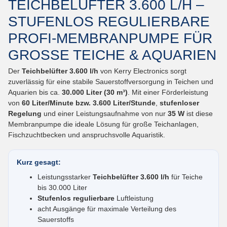
TEICHBELÜFTER 3.600 L/H –
STUFENLOS REGULIERBARE
PROFI-MEMBRANPUMPE FÜR
GROSSE TEICHE & AQUARIEN
Der
Teichbelüfter 3.600 l/h
von Kerry Electronics sorgt
zuverlässig für eine stabile Sauerstoffversorgung in Teichen und
Aquarien bis ca.
30.000 Liter (30 m³)
. Mit einer Förderleistung
von
60 Liter/Minute bzw. 3.600 Liter/Stunde
,
stufenloser
Regelung
und einer Leistungsaufnahme von nur
35 W
ist diese
Membranpumpe die ideale Lösung für große Teichanlagen,
Fischzuchtbecken und anspruchsvolle Aquaristik.
Kurz gesagt:
Leistungsstarker
Teichbelüfter 3.600 l/h
für Teiche
bis 30.000 Liter
Stufenlos regulierbare
Luftleistung
acht Ausgänge für maximale Verteilung des
Sauerstoffs