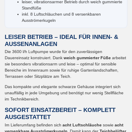
leiser, vibrationsarmer Betrieb durch weich gummierte
Standfüße
inkl. 8 Luftschläuchen und 8 versenkbaren
Ausströmerkugeln
LEISER BETRIEB – IDEAL FÜR INNEN- &
AUSSENANLAGEN
Die 3600 l/h Luftpumpe wurde für den zuverlässigen
Dauereinsatz konstruiert. Dank
weich gummierter Füße
arbeitet
sie besonders vibrationsarm und leise – optimal für sensible
Bereiche im Innenraum sowie für ruhige Gartenlandschaften,
Terrassen oder Sitzplätze am Teich.
Das kompakte und elegante schwarze Gehäuse integriert sich
unauffällig in jede Umgebung und benötigt nur wenig Stellfläche
im Technikbereich.
SOFORT EINSATZBEREIT – KOMPLETT
AUSGESTATTET
Im Lieferumfang befinden sich
acht Luftschläuche
sowie
acht
versenkbare Ausströmerkugeln
. Damit kann der
Teichbelüfter