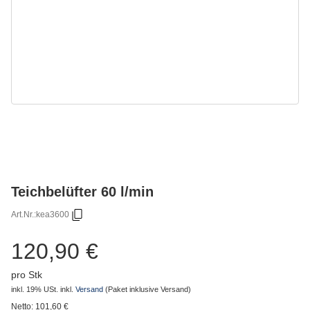
Teichbelüfter 60 l/min
Art.Nr.:
kea3600
120,90 €
pro Stk
inkl. 19% USt.
inkl.
Versand
(Paket inklusive Versand)
Netto:
101,60
€