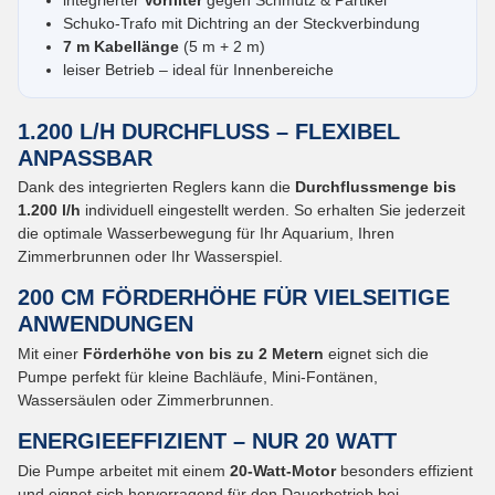
Schuko-Trafo mit Dichtring an der Steckverbindung
7 m Kabellänge
(5 m + 2 m)
leiser Betrieb – ideal für Innenbereiche
1.200 L/H DURCHFLUSS – FLEXIBEL
ANPASSBAR
Dank des integrierten Reglers kann die
Durchflussmenge bis
1.200 l/h
individuell eingestellt werden. So erhalten Sie jederzeit
die optimale Wasserbewegung für Ihr Aquarium, Ihren
Zimmerbrunnen oder Ihr Wasserspiel.
200 CM FÖRDERHÖHE FÜR VIELSEITIGE
ANWENDUNGEN
Mit einer
Förderhöhe von bis zu 2 Metern
eignet sich die
Pumpe perfekt für kleine Bachläufe, Mini-Fontänen,
Wassersäulen oder Zimmerbrunnen.
ENERGIEEFFIZIENT – NUR 20 WATT
Die Pumpe arbeitet mit einem
20-Watt-Motor
besonders effizient
und eignet sich hervorragend für den Dauerbetrieb bei