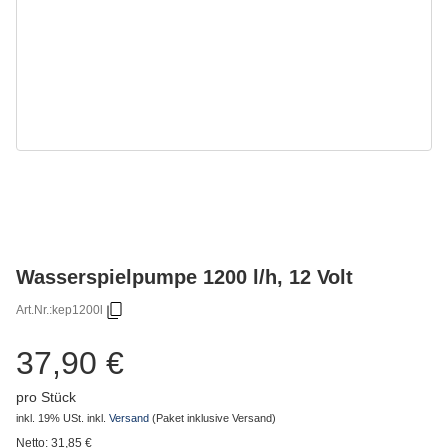
Wasserspielpumpe 1200 l/h, 12 Volt
Art.Nr.:
kep1200l
37,90 €
pro Stück
inkl. 19% USt.
inkl.
Versand
(Paket inklusive Versand)
Netto:
31,85
€