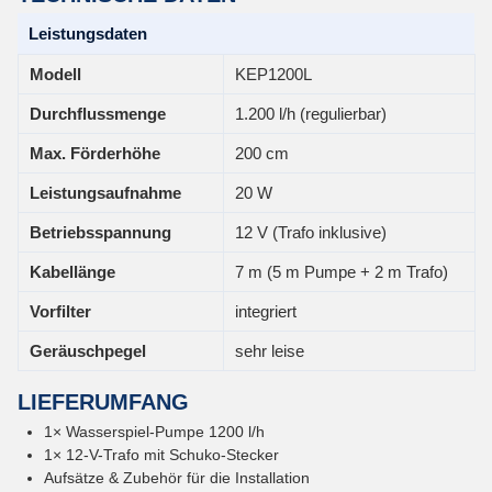
Leistungsdaten
Modell
KEP1200L
Durchflussmenge
1.200 l/h (regulierbar)
Max. Förderhöhe
200 cm
Leistungsaufnahme
20 W
Betriebsspannung
12 V (Trafo inklusive)
Kabellänge
7 m (5 m Pumpe + 2 m Trafo)
Vorfilter
integriert
Geräuschpegel
sehr leise
LIEFERUMFANG
1× Wasserspiel-Pumpe 1200 l/h
1× 12-V-Trafo mit Schuko-Stecker
Aufsätze & Zubehör für die Installation