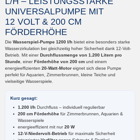
L/H – LEISTUNGSSTARKE
UNIVERSALPUMPE MIT
12 VOLT & 200 CM
FÖRDERHÖHE
Die
Wasserspiel-Pumpe 1200 l/h
bietet eine besonders starke
Wasserzirkulation bei gleichzeitig hoher Sicherheit dank 12-Volt-
Betrieb. Mit einer
Durchflussmenge von 1.200
Litern pro
Stunde
, einer
Förderhöhe von 200 cm
und einem
energieeffizienten
20-Watt-Motor
eignet sich diese Pumpe
perfekt für Aquarien, Zimmerbrunnen, kleine Teiche und
vielseitige Wasserspiele.
Kurz gesagt:
1.200 l/h
Durchfluss – individuell regulierbar
200 cm Förderhöhe
für Zimmerbrunnen, Aquarien &
Wasserspiele
energieeffizient mit nur
20 W
12-V-Niedervolt-Betrieb
für maximale Sicherheit
integrierter
Vorfilter
gegen Schmutz & Partikel