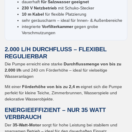
dauerhaft
für Salzwasser geeignet
230 V Netzbetrieb
mit Schuko-Stecker
10 m Kabel
für flexible Platzierung
sehr geräuscharm – ideal für Innen- & Außenbereiche
integrierte
Vorfilterkammer
gegen grobe
Verschmutzungen
2.000 L/H DURCHFLUSS – FLEXIBEL
REGULIERBAR
Die Pumpe erreicht eine starke
Durchflussmenge von bis zu
2.000 l/h
und
240 cm Förderhöhe – ideal für vielseitige
Wasseranlagen
Mit einer
Förderhöhe von bis zu 2,4 m
eignet sich die Pumpe
perfekt für kleine Teiche, Zimmerbrunnen, Wasserspiele und
dekorative Wasserobjekte.
ENERGIEEFFIZIENT – NUR 35 WATT
VERBRAUCH
Der
35-Watt-Motor
sorgt für hohe Leistung bei stabilem und
sparsamen Betrieb – ideal für den dauerhaften Einsatz.