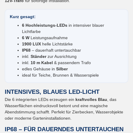
12V-Trafo
für sofortige Installation.
Kurz gesagt:
6 Hochleistungs-LEDs
in intensiver blauer
Lichtfarbe
6 W
Leistungsaufnahme
1900 LUX
helle Lichtstärke
IP68
– dauerhaft untertauchbar
inkl.
Ständer
zur Ausrichtung
inkl.
10 m Kabel
& passendem Trafo
edles Gehäuse in
Silber
ideal für Teiche, Brunnen & Wasserspiele
INTENSIVES, BLAUES LED-LICHT
Die 6 integrierten LEDs erzeugen ein
kraftvolles Blau
, das
Wasserflächen eindrucksvoll betont und eine magische
Abendstimmung schafft. Perfekt für Zierbecken, Wasserobjekte
oder moderne Garteninstallationen.
IP68 – FÜR DAUERNDES UNTERTAUCHEN