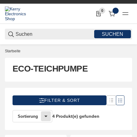
0
0 Produkte in der List
SUCHEN
Startseite
ECO-TEICHPUMPE
FILTER & SORT
4 Produkt(e) gefunden
Sortierung