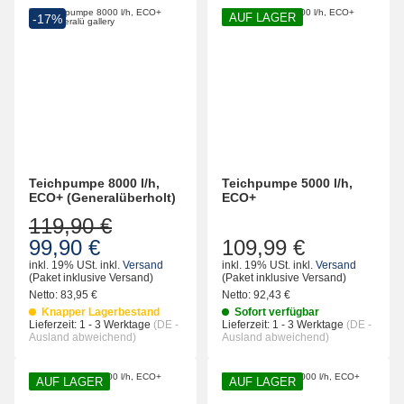
AUF LAGER
-17%
Teichpumpe 8000 l/h,
Teichpumpe 5000 l/h,
ECO+ (Generalüberholt)
ECO+
119,90 €
99,90 €
109,99 €
inkl. 19% USt.
inkl.
Versand
inkl. 19% USt.
inkl.
Versand
(Paket inklusive Versand)
(Paket inklusive Versand)
Netto:
83,95
€
Netto:
92,43
€
Knapper Lagerbestand
Sofort verfügbar
Lieferzeit:
1 - 3 Werktage
(DE -
Lieferzeit:
1 - 3 Werktage
(DE -
Ausland abweichend)
Ausland abweichend)
AUF LAGER
AUF LAGER