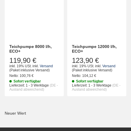
Teichpumpe 8000 l/h,
Teichpumpe 12000 l/h,
ECO+
ECO+
119,90 €
123,90 €
inkl. 19% USt.
inkl.
Versand
inkl. 19% USt.
inkl.
Versand
(Paket inklusive Versand)
(Paket inklusive Versand)
Netto:
100,76
€
Netto:
104,12
€
Sofort verfügbar
Sofort verfügbar
Lieferzeit:
1 - 3 Werktage
(DE -
Lieferzeit:
1 - 3 Werktage
(DE -
Ausland abweichend)
Ausland abweichend)
Neuer Wert