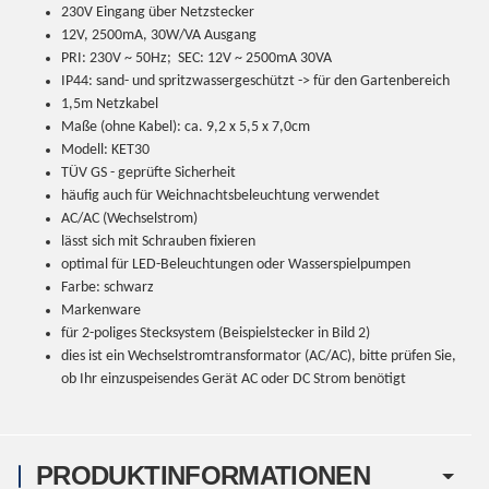
230V Eingang über Netzstecker
12V, 2500mA, 30W/VA Ausgang
PRI: 230V ~ 50Hz; SEC: 12V ~ 2500mA 30VA
IP44: sand- und spritzwassergeschützt -> für den Gartenbereich
1,5m Netzkabel
Maße (ohne Kabel): ca. 9,2 x 5,5 x 7,0cm
Modell: KET30
TÜV GS - geprüfte Sicherheit
häufig auch für Weichnachtsbeleuchtung verwendet
AC/AC (Wechselstrom)
lässt sich mit Schrauben fixieren
optimal für LED-Beleuchtungen oder Wasserspielpumpen
Farbe: schwarz
Markenware
für 2-poliges Stecksystem (Beispielstecker in Bild 2)
dies ist ein Wechselstromtransformator (AC/AC), bitte prüfen Sie,
ob Ihr einzuspeisendes Gerät AC oder DC Strom benötigt
PRODUKTINFORMATIONEN